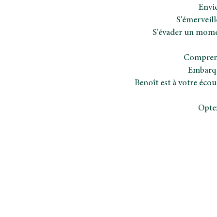
Envie
S'émerveill
S'évader un moment
Comprendr
Embarqu
Benoît est à votre éco
Optez