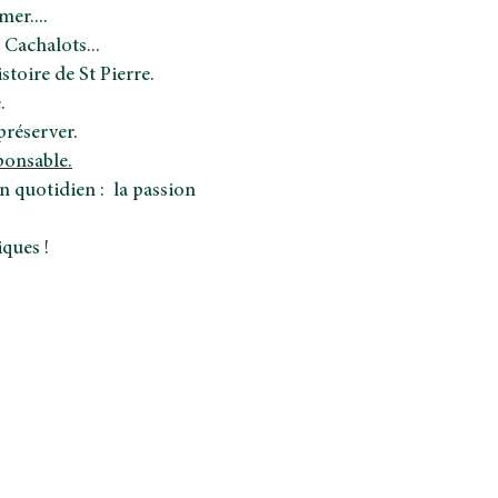
er....
Cachalots...
toire de St Pierre.
.
préserver.
onsable.
 quotidien : la passion
ques !