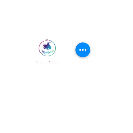
Afficher les articles
Sortie pêche en mer
€0.00
Sortie Wildlife Watching / Dauphins
€0.00
Mon Compte
Suivi de commande
Favoris
Panier
Afficher les prix en :
EUR
Nous contacter :
Amphitrite Martinique
4 rue Perrinon
Ponton principal du port de pêche
97222 CASE-PILOTE
Téléphone :
06 96 07 82 65
Email :
amphitrite972@yahoo.fr