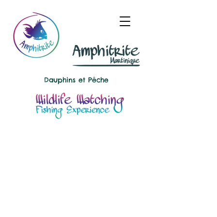
Dauphins et
Pêche
Trier par
Filtres
Effacer tous
Filtres
Effacer tous
Afficher les articles