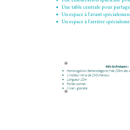
Une embarcation spacieuse pour
Une table centrale pour partage
Un espace à l'avant spécialemen
Un espace à l'arrière spécialem
Info techniques :
Homologation 3ème catégorie (+de 20km des c
1 moteur Volvo de 260 chevaux
Longueur 10m
Portes cannes
Vivier - glacière