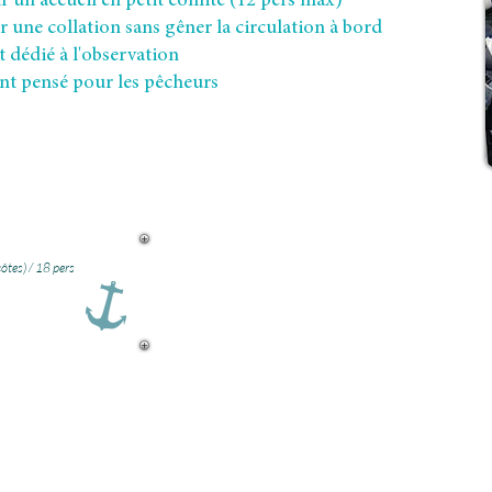
 un accueil en petit comité (12 pers max)
r une collation sans gêner la circulation à bord
t dédié à l'observation
ent pensé pour les pêcheurs
Pou
ôtes) / 18 pers
Dans la myth
divinité de la
de Dau