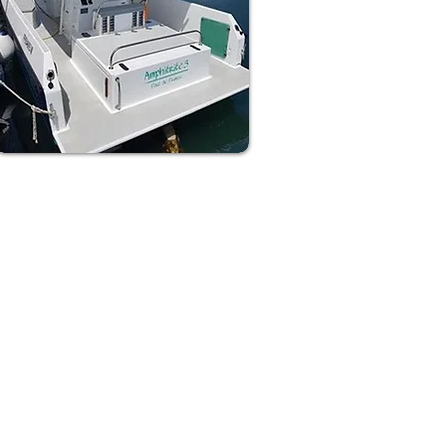
rquoi Amphitrite ?
ologie grecque Amphitrite est une
 mer souvent représentée accompagnée
phins et épouse de
Delphinos.