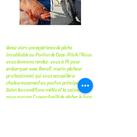
Venez vivre une expérience de pêche
inoubliable au Ponton de Case-Pilote ! Nous
vous donnons rendez-vous à 7h pour
embarquer avec Benoît, marin pêcheur
professionnel, qui vous accueillera
chaleureusement au ponton principal.
Selon les conditions météo et la saison,
nous aurons l'opportunité de pêcher le long
de la côte ou au large, jusqu'à 20 km du
rivage, pour une aventure encore plus
palpitante. Préparez-vous à ressentir
l'excitation de la traîne, une accessible à
tous, qui vous permettra de tâter les eaux et