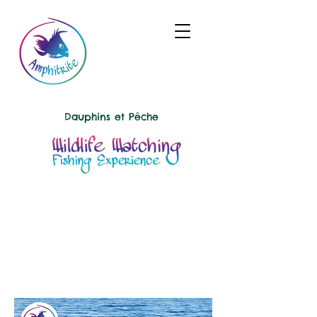
Dauphins et
Pêche
"Dauphins"
Partez à la rencontre des cétacés et découvrez
les richesses sous-marines martiniquaises