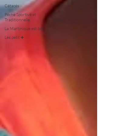
Cétacés
Pêche Sportive et
Traditionnelle
La Martinique est belle
Les petit ➕