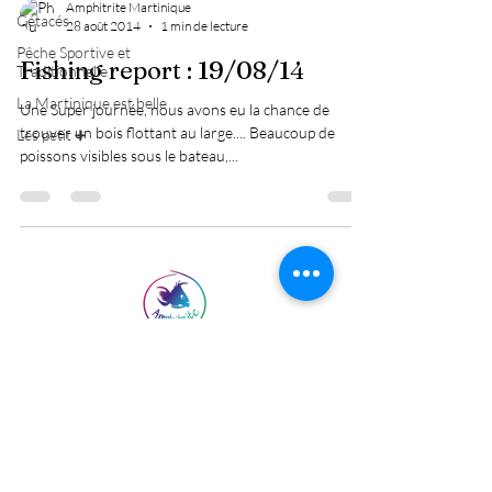
Amphitrite Martinique
Cétacés
28 août 2014
1 min de lecture
Pêche Sportive et
Fishing report : 19/08/14
Traditionnelle
La Martinique est belle
Une Super journée, nous avons eu la chance de
trouver un bois flottant au large.... Beaucoup de
Les petit ➕
poissons visibles sous le bateau,...
Nous contacter :
Amphitrite Martinique
4 rue Perrinon
Ponton principal du port de pêche
97222 CASE-PILOTE