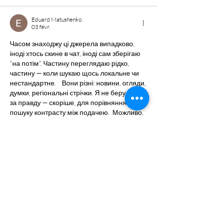
Eduard Matushenko
03 févr.
Часом знаходжу ці джерела випадково, 
іноді хтось скине в чат, іноді сам зберігаю 
“на потім”. Частину переглядаю рідко, 
частину — коли шукаю щось локальне чи 
нестандартне.    Вони різні: новини, огляди, 
думки, регіональні стрічки. Я не беру все 
за правду — скоріше, для порівняння та 
пошуку контрасту між подачею.  Можливо, 
хтось іще знайде серед них щось цікаве 
або принаймні нове. Головне — мати з 
чого обирати.  
М
к
х
5
г
нк
w69
п
53
mp
кг
чг
ч
d23
46
н
чн
47
чо
у
tmp3
жт
41
ж
кр
сд
54
s7
vb
s4
nw
e19
b4
k55
34
52
пп
кн
с
о
вн
43
вж
мг
r19
рд
r24
36
33
вл
кв
n7
c123
a01
h15
t21
2x5
cb1
т
35
38
пд
пс
км
ол
 …
Afficher plus