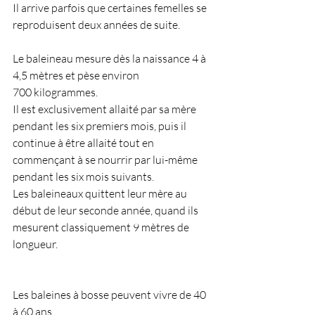
Il arrive parfois que certaines femelles se 
reproduisent deux années de suite.
Le baleineau mesure dès la naissance 4 à 
4,5 mètres et pèse environ 
700 kilogrammes. 
Il est exclusivement allaité par sa mère 
pendant les six premiers mois, puis il 
continue à être allaité tout en 
commençant à se nourrir par lui-même 
pendant les six mois suivants. 
Les baleineaux quittent leur mère au 
début de leur seconde année, quand ils 
mesurent classiquement 9 mètres de 
longueur.
Les baleines à bosse peuvent vivre de 40 
à 60 ans