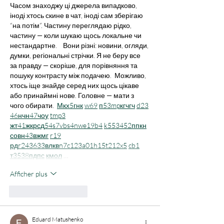
Часом знаходжу ці джерела випадково, 
іноді хтось скине в чат, іноді сам зберігаю 
“на потім”. Частину переглядаю рідко, 
частину — коли шукаю щось локальне чи 
нестандартне.    Вони різні: новини, огляди, 
думки, регіональні стрічки. Я не беру все 
за правду — скоріше, для порівняння та 
пошуку контрасту між подачею.  Можливо, 
хтось іще знайде серед них щось цікаве 
або принаймні нове. Головне — мати з 
чого обирати.  
М
к
х
5
г
нк
w69
п
53
mp
кг
чг
ч
d23
46
н
чн
47
чо
у
tmp3
жт
41
ж
кр
сд
54
s7
vb
s4
nw
e19
b4
k55
34
52
пп
кн
с
о
вн
43
вж
мг
r19
рд
r24
36
33
вл
кв
n7
c123
a01
h15
t21
2x5
cb1
т
35
38
пд
пс
км
ол
 …
Afficher plus
J'aime
Répondre
Eduard Matushenko