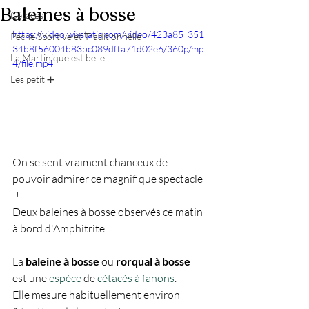
Baleines à bosse
Cétacés
https://video.wixstatic.com/video/423a85_351
Pêche Sportive et Traditionnelle
34b8f56004b83bc089dffa71d02e6/360p/mp
La Martinique est belle
4/file.mp4
Les petit ➕
On se sent vraiment chanceux de 
pouvoir admirer ce magnifique spectacle 
!!
Deux baleines à bosse observés ce matin 
à bord d'Amphitrite.
La 
baleine à bosse
 ou 
rorqual à bosse
est une 
espèce
 de 
cétacés à fanons
. 
Elle mesure habituellement environ 