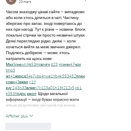
20 mars
Часом знаходжу цікаві сайти — випадково 
або коли хтось ділиться в чаті. Частину 
зберігаю про запас, іноді повертаюсь до 
них при нагоді. Тут є різне — новини, блоги, 
локальні стрічки чи просто незвичні штуки. 
Деякі переглядаю рідко, деякі — коли 
хочеться вийти за межі звичних джерел.  
Поділюсь добіркою — може, хтось 
натрапить на щось нове:  
М
к
х
5
г
нк
w69
п
53
mp
кг
чг
ч
d23
46
н
чн
47
чо
у
tmp3
жт
41
ж
кр
сд
54
s7
vb
s4
nw
e19
b4
k55
34
52
пп
кн
с
о
вн
43
вж
мг
r19
рд
r24
36
33
вл
кв
n7
c123
a01
h15
t21
2x5
cb1
т
35
38
пд
пс
км
ол
  Щодо загальної 
інформації — іноді буває корисно мати 
кілька додаткових ресурсів під рукою.…
Afficher plus
J'aime
Répondre