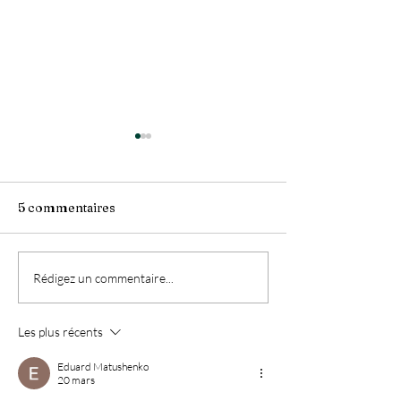
5 commentaires
Saison des baleines à
Un dimanche m
Rédigez un commentaire...
bosse
douceur
Les plus récents
Eduard Matushenko
20 mars